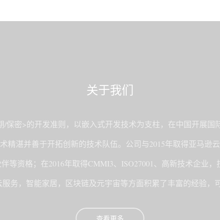
关于我们
货期/保密>的开发准则，以嵌入式开发技术为支柱，在中国开展
术精湛并善于开拓创新的技术队伍。公司与2015年取得亚马逊
伴等资格；在2016年取得CMMI3、ISO27001、高新技术企业
司在云服务，智能家居，区块链及元宇宙等方面积累了丰富的经验
查看更多