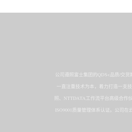
公司遵照富士集团的QDS<品质/交
一直注重技术为本，着力打造一支技
照、NTTDATA工作流平台高级合作伙
ISO9001质量管理体系认证。公